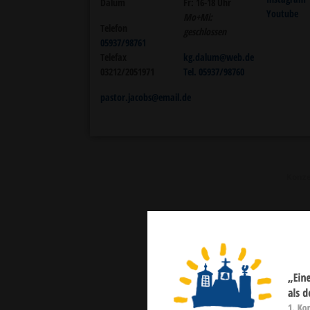
Dalum
Fr: 16-18 Uhr
Youtube
Mo+Mi:
Telefon
geschlossen
05937/98761
Telefax
kg.dalum@web.de
03212/2051971
Tel. 05937/98760
pastor.jacobs@email.de
Konze