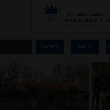
„Einen anderen Grund kann 
als den, der gelegt ist: Jesus 
1. Korintherbrief, 3,11
STARTSEITE
ÜBER UNS
G
Previous