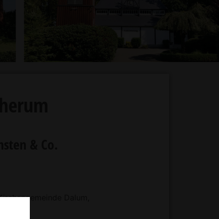
mherum
nsten & Co.
. Kirchengemeinde Dalum,