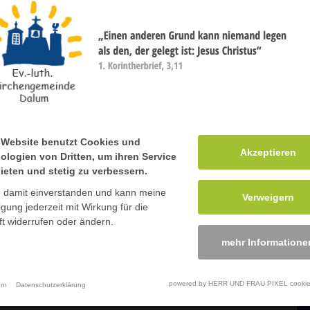
Gottesdienst
 Website benutzt Cookies und
 Website benutzt Cookies und
Akzeptieren
Akzeptieren
ologien von Dritten, um ihren Service
ologien von Dritten, um ihren Service
ieten und stetig zu verbessern.
ieten und stetig zu verbessern.
n damit einverstanden und kann meine
n damit einverstanden und kann meine
Verweigern
Verweigern
ligung jederzeit mit Wirkung für die
ligung jederzeit mit Wirkung für die
t widerrufen oder ändern.
t widerrufen oder ändern.
mehr Informatione
mehr Informatione
powered by HERR UND FRAU PIXEL cookie
powered by HERR UND FRAU PIXEL cookie
um
um
Datenschutzerklärung
Datenschutzerklärung