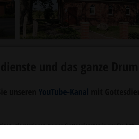
sdienste und das ganze Dru
Sie unseren
YouTube-Kanal
mit Gottesdie
chtigen Informationen zu den Gottesdiensten in der Ev.-luth
Vertretungspastoren, Predigerinnen und Prediger.