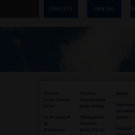
STARTSEITE
ÜBER UNS
G
Pfarramt
Pfarrbüro
Anfahrt
Pastor Thorsten
Pfarrsekretärin:
Impressum
Jacobs
Janina Bohling
Datenschut
An der Schaftrift
Öffnungszeiten
Cookies
46
Pfarrbüro:
Facebook
49744 Geeste-
Di+Do: 9-12 Uhr
Instagram