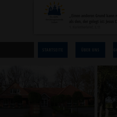
„Einen anderen Grund kann 
als den, der gelegt ist: Jesus 
1. Korintherbrief, 3,11
STARTSEITE
ÜBER UNS
G
Previous