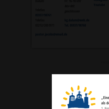
Dalum
Fr: 16-18 Uhr
Youtube
Mo+Mi:
Telefon
geschlossen
05937/98761
Telefax
kg.dalum@web.de
03212/2051971
Tel. 05937/98760
pastor.jacobs@email.de
Konze